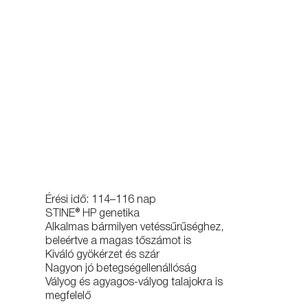
Érési idő: 114–116 nap
STINE® HP genetika
Alkalmas bármilyen vetéssűrűséghez,
beleértve a magas tőszámot is
Kiváló gyökérzet és szár
Nagyon jó betegségellenállóság
Vályog és agyagos-vályog talajokra is
megfelelő