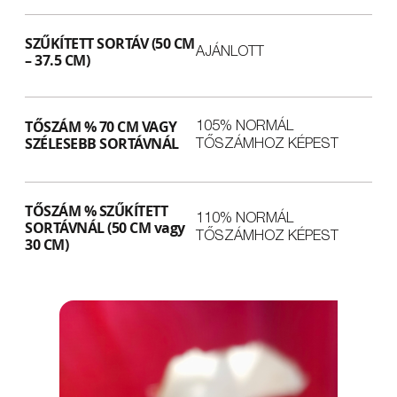
SZŰKÍTETT SORTÁV (50 CM
AJÁNLOTT
– 37.5 CM)
TŐSZÁM % 70 CM VAGY
105% NORMÁL
SZÉLESEBB SORTÁVNÁL
TŐSZÁMHOZ KÉPEST
TŐSZÁM % SZŰKÍTETT
110% NORMÁL
SORTÁVNÁL (50 CM vagy
TŐSZÁMHOZ KÉPEST
30 CM)