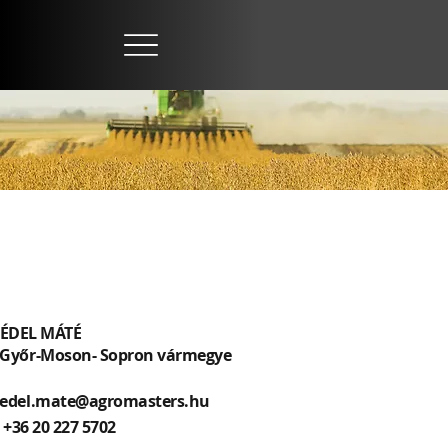
ÉDEL MÁTÉ
Győr-Moson- Sopron vármegye
edel.mate@agromasters.hu
+36 20 227 5702